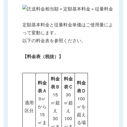
定額基本料金と従量料金単価はご使用量によ
って変動します。
以下の料金表を参照ください。
【料金表（税抜）】
料金
料金
料金
料金
表Ｂ
表Ｃ
表Ａ
表Ｄ
15
30
0㎥
100
適用
㎥超
㎥超
から
㎥を
区分
え
え
15
超え
30
100
㎥ま
る場
㎥ま
㎥ま