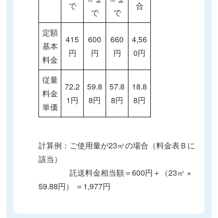
で
合
で
で
定額
415
600
660
4,56
基本
円
円
円
0円
料金
従量
72.2
59.8
57.8
18.8
料金
1円
8円
8円
8円
単価
計算例：ご使用量が23㎥の場合（料金表Ｂに
該当）
託送料金相当額＝600円＋（23㎥ ×
59.88円） ＝1,977円