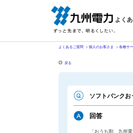
よくあ
よくあるご質問
>
個人のお客さま
>
各種サ
戻る
ソフトバンクお
回答
「おうち割 九州電