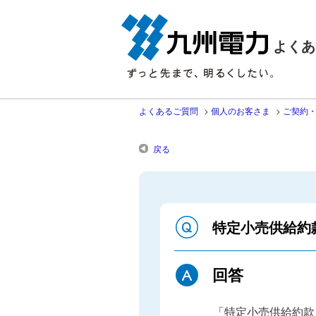
よくあ
よくあるご質問
>
個人のお客さま
>
ご契約
戻る
特定小売供給約
回答
「特定小売供給約款