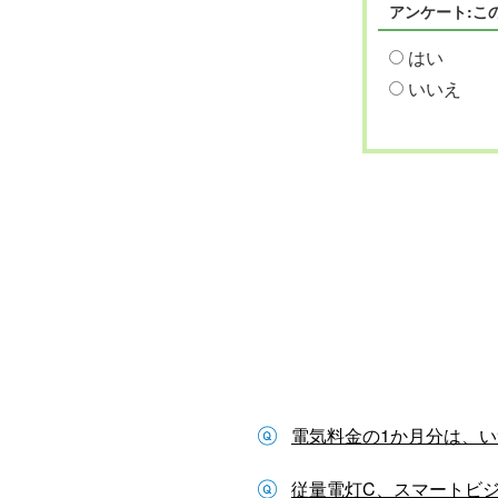
アンケート:こ
はい
いいえ
電気料金の1か月分は、
従量電灯C、スマートビジ