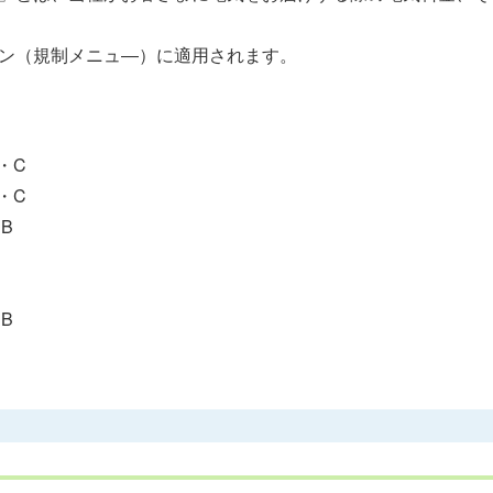
ン（規制メニュ―）に適用されます。
・C
・C
B
B