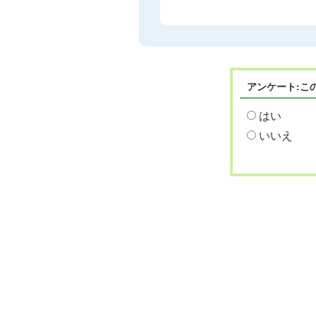
アンケート:こ
はい
いいえ