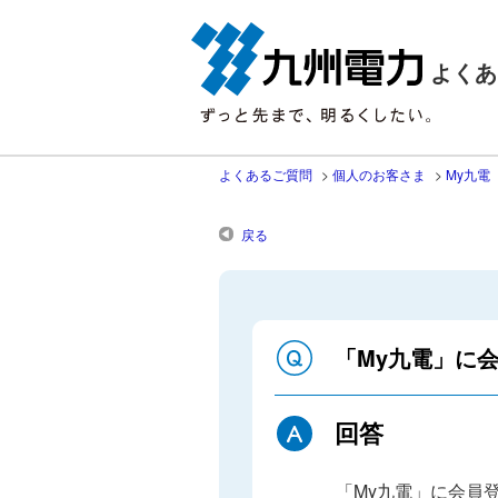
よくあ
よくあるご質問
>
個人のお客さま
>
My九電
戻る
「My九電」に
回答
「My九電」に会員