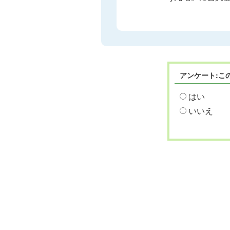
アンケート:こ
はい
いいえ