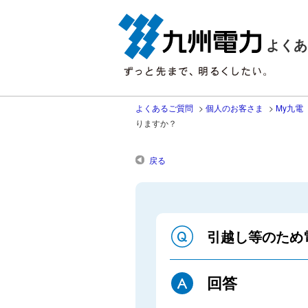
よくあ
よくあるご質問
>
個人のお客さま
>
My九電
りますか？
戻る
引越し等のため
回答