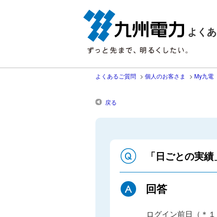
よくあ
よくあるご質問
>
個人のお客さま
>
My九電
戻る
「日ごとの実績
回答
ログイン前日（＊１