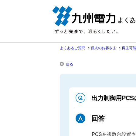
よくあ
よくあるご質問
>
個人のお客さま
>
再生可
戻る
出力制御用PC
回答
PCSを複数台設置