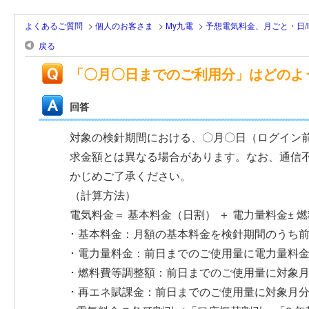
よくあるご質問
>
個人のお客さま
>
My九電
>
予想電気料金、月ごと・日
戻る
「〇月〇日までのご利用分」はどのよ
回答
対象の検針期間における、〇月〇日（ログイン
求金額とは異なる場合があります。なお、通信
かじめご了承ください。
（計算方法）
電気料金＝ 基本料金（日割） ＋ 電力量料金± 
･ 基本料金：月額の基本料金を検針期間のうち
･ 電力量料金：前日までのご使用量に電力量料
･ 燃料費等調整額：前日までのご使用量に対象
･ 再エネ賦課金：前日までのご使用量に対象月