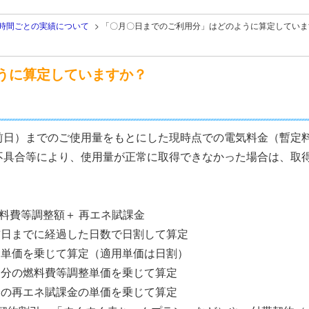
/時間ごとの実績について
>
「〇月〇日までのご利用分」はどのように算定していま
うに算定していますか？
前日）までのご使用量をもとにした現時点での電気料金（暫定
不具合等により、使用量が正常に取得できなかった場合は、取
燃料費等調整額＋ 再エネ賦課金
前日までに経過した日数で日割して算定
金単価を乗じて算定（適用単価は日割）
月分の燃料費等調整単価を乗じて算定
分の再エネ賦課金の単価を乗じて算定