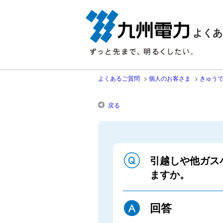
よくあ
よくあるご質問
>
個人のお客さま
>
きゅう
戻る
引越しや他ガス
ますか。
回答