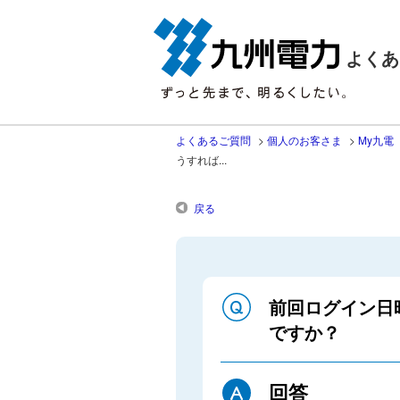
よくあ
よくあるご質問
>
個人のお客さま
>
My九電
うすれば...
戻る
前回ログイン日
ですか？
回答